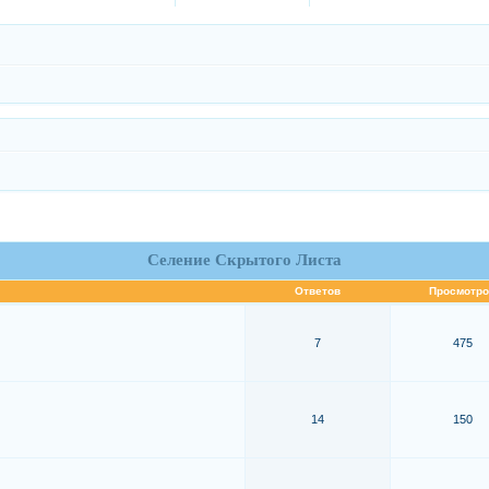
Селение Скрытого Листа
Ответов
Просмотро
7
475
14
150