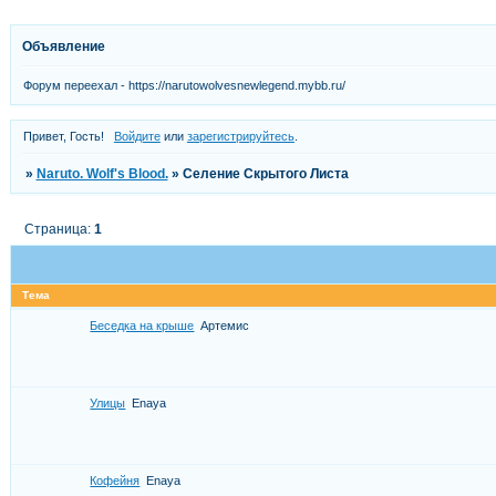
Объявление
Форум переехал - https://narutowolvesnewlegend.mybb.ru/
Привет, Гость!
Войдите
или
зарегистрируйтесь
.
»
Naruto. Wolf's Blood.
»
Селение Скрытого Листа
Страница:
1
Тема
Беседка на крыше
Артемис
Улицы
Enaya
Кофейня
Enaya