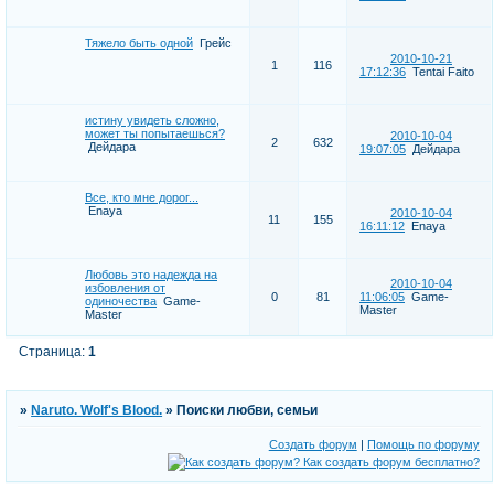
Тяжело быть одной
Грейс
2010-10-21
1
116
17:12:36
Tentai Faito
истину увидеть сложно,
может ты попытаешься?
2010-10-04
2
632
Дейдара
19:07:05
Дейдара
Все, кто мне дорог...
Enaya
2010-10-04
11
155
16:11:12
Enaya
Любовь это надежда на
2010-10-04
избовления от
0
81
11:06:05
Game-
одиночества
Game-
Master
Master
Страница:
1
»
Naruto. Wolf's Blood.
»
Поиски любви, семьи
Создать форум
|
Помощь по форуму