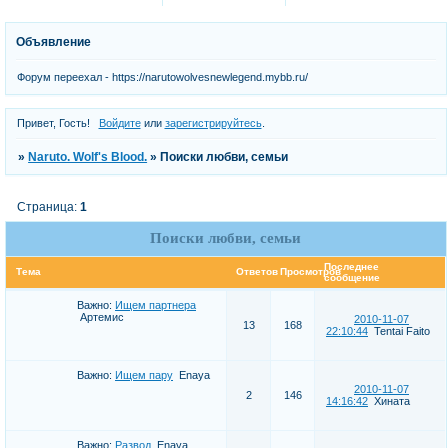
Объявление
Форум переехал - https://narutowolvesnewlegend.mybb.ru/
Привет, Гость!
Войдите
или
зарегистрируйтесь
.
»
Naruto. Wolf's Blood.
»
Поиски любви, семьи
Страница:
1
Поиски любви, семьи
Последнее
Тема
Ответов
Просмотров
сообщение
Важно:
Ищем партнера
Артемис
2010-11-07
13
168
22:10:44
Tentai Faito
Важно:
Ищем пару
Enaya
2010-11-07
2
146
14:16:42
Хината
Важно:
Развод
Enaya