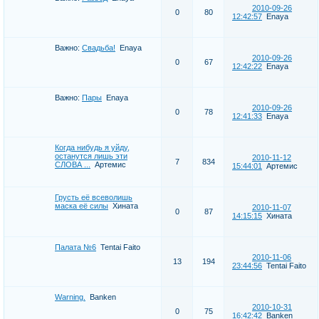
2010-09-26
0
80
12:42:57
Enaya
Важно:
Свадьба!
Enaya
2010-09-26
0
67
12:42:22
Enaya
Важно:
Пары
Enaya
2010-09-26
0
78
12:41:33
Enaya
Когда нибудь я уйду,
останутся лишь эти
2010-11-12
7
834
СЛОВА ...
Артемис
15:44:01
Артемис
Грусть её всеволишь
маска её силы
Хината
2010-11-07
0
87
14:15:15
Хината
Палата №6
Tentai Faito
2010-11-06
13
194
23:44:56
Tentai Faito
Warning.
Banken
2010-10-31
0
75
16:42:42
Banken