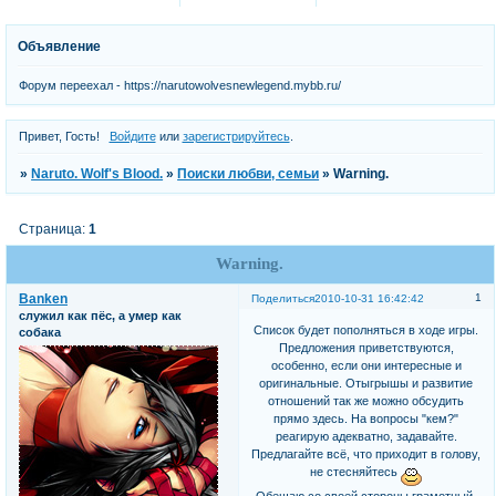
Объявление
Форум переехал - https://narutowolvesnewlegend.mybb.ru/
Привет, Гость!
Войдите
или
зарегистрируйтесь
.
»
Naruto. Wolf's Blood.
»
Поиски любви, семьи
»
Warning.
Страница:
1
Warning.
Banken
1
Поделиться
2010-10-31 16:42:42
служил как пёс, а умер как
Список будет пополняться в ходе игры.
собака
Предложения приветствуются,
особенно, если они интересные и
оригинальные. Отыгрышы и развитие
отношений так же можно обсудить
прямо здесь. На вопросы "кем?"
реагирую адекватно, задавайте.
Предлагайте всё, что приходит в голову,
не стесняйтесь