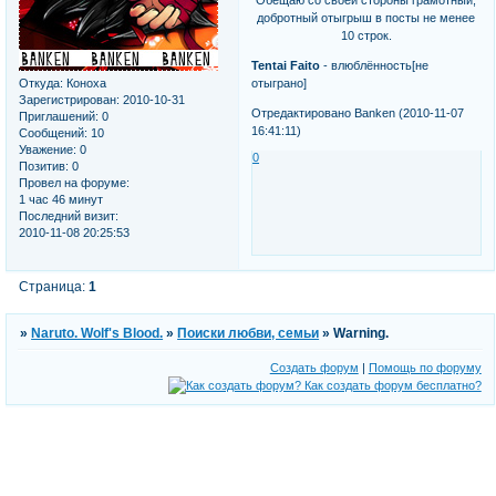
Обещаю со своей стороны грамотный,
добротный отыгрыш в посты не менее
10 строк.
Tentai Faito
- влюблённость[не
Откуда:
Коноха
отыграно]
Зарегистрирован
: 2010-10-31
Отредактировано Banken (2010-11-07
Приглашений:
0
16:41:11)
Сообщений:
10
Уважение:
0
0
Позитив:
0
Провел на форуме:
1 час 46 минут
Последний визит:
2010-11-08 20:25:53
Страница:
1
»
Naruto. Wolf's Blood.
»
Поиски любви, семьи
»
Warning.
Создать форум
|
Помощь по форуму