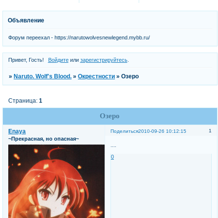
Объявление
Форум переехал - https://narutowolvesnewlegend.mybb.ru/
Привет, Гость!
Войдите
или
зарегистрируйтесь
.
»
Naruto. Wolf's Blood.
»
Окрестности
»
Озеро
Страница:
1
Озеро
Enaya
1
Поделиться
2010-09-26 10:12:15
~Прекрасная, но опасная~
....
0